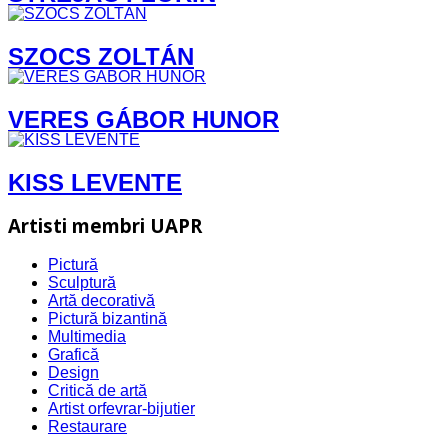
SZOCS ZOLTÁN
VERES GÁBOR HUNOR
​KISS LEVENTE
Artisti membri UAPR
Pictură
Sculptură
Artă decorativă
Pictură bizantină
Multimedia
Grafică
Design
Critică de artă
Artist orfevrar-bijutier
Restaurare