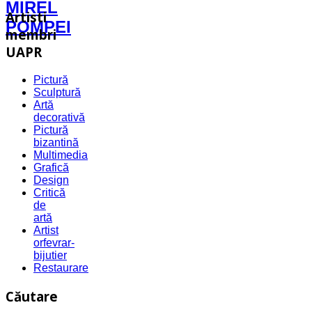
MIREL
Artisti
POMPEI
membri
UAPR
Pictură
Sculptură
Artă
decorativă
Pictură
bizantină
Multimedia
Grafică
Design
Critică
de
artă
Artist
orfevrar-
bijutier
Restaurare
Căutare