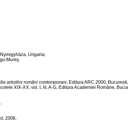
 Nyiregyháza, Ungaria;
rgu-Mureş.
ia artiștilor români contemporani
, Editura ARC 2000, București
Secolele XIX-XX
, vol. I, lit. A-G, Editura Academiei Române, Bucur
.
id, 2006.