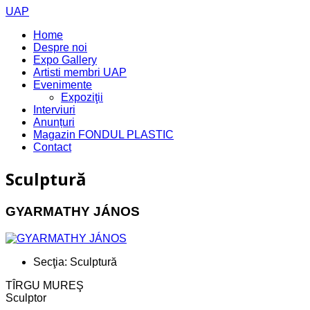
UAP
Home
Despre noi
Expo Gallery
Artisti membri UAP
Evenimente
Expoziţii
Interviuri
Anunțuri
Magazin FONDUL PLASTIC
Contact
Sculptură
GYARMATHY JÁNOS
Secţia:
Sculptură
TÎRGU MUREŞ
Sculptor