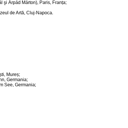
l şi Árpád Márton), Paris, Franța;
zeul de Artă, Cluj-Napoca.
ști, Mureș;
ohn, Germania;
 am See, Germania;