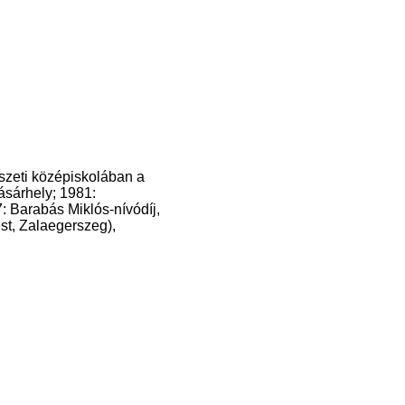
szeti középiskolában a
vásárhely; 1981:
: Barabás Miklós-nívódíj,
est, Zalaegerszeg),