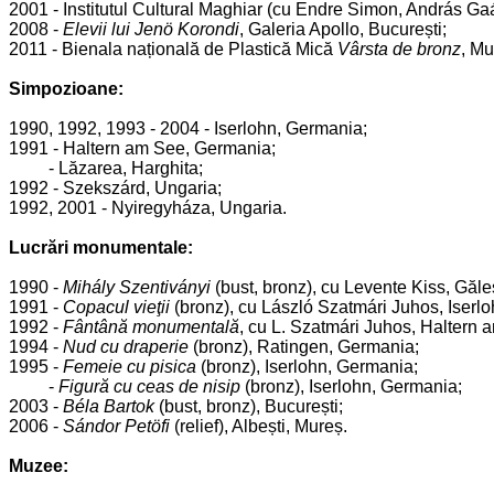
2001 - Institutul Cultural Maghiar (cu Endre Simon, András Gaá
2008 -
Elevii lui Jenö Korondi
, Galeria Apollo, București;
2011 - Bienala națională de Plastică Mică
Vârsta de bronz
, Mu
Simpozioane:
1990, 1992, 1993 - 2004 - Iserlohn, Germania;
1991 - Haltern am See, Germania;
- Lăzarea, Harghita;
1992 - Szekszárd, Ungaria;
1992, 2001 - Nyiregyháza, Ungaria.
Lucrări monumentale:
1990 -
Mihály Szentiványi
(bust, bronz), cu Levente Kiss, Găle
1991 -
Copacul vieţii
(bronz), cu László Szatmári Juhos, Iserl
1992 -
Fântână monumentală
, cu L. Szatmári Juhos, Haltern
1994 -
Nud cu draperie
(bronz), Ratingen, Germania;
1995 -
Femeie cu pisica
(bronz), Iserlohn, Germania;
-
Figură cu ceas de nisip
(bronz), Iserlohn, Germania;
2003 -
Béla Bartok
(bust, bronz), București;
2006 -
Sándor Petöfi
(relief), Albești, Mureș.
Muzee: