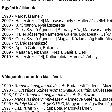
Egyéni kiállítások
1990 • Marosvásárhely
2002 • [Haller Józseffel] Marosvásárhely • [Haller Józseffel] K
2003 • Kultúrotthon, Nyárádszereda
2004 • [Csíky Szabó Ágnessel] Bernády Ház, Marosvásárhely
2005 • [Haller Józseffel] Vármegye Galéria, Budapest • [Csí
2006 • [Csíky Szabó Ágnessel] Magyar Köztársaság Kulturális
2007 • Nyárádszentlászló
2008 • Apolló Galéria, Bukarest
2009 • [Mariana Şerbannal] Frezia Galéria, Dés
2010 • [Haller Józseffel], Kultúrpalota, Marosvásárhely.
Válogatott csoportos kiállítások
1990 •
Romániai magyar művészek,
Budapesti Történeti Múz
1993 •
II. Országos Színesnyomat Grafikai kiállítás,
Művészete
1993, 1997 •
Romániai magyar művészek,
Szekszárd
1995 •
Marosvásárhelyi Művészek,
Vármegye Galéria, Budape
1996 •
Erdélyi Művészek (MKITSZ),
Magyarok Világszövetség
1997 •
Őszi tárlat ’97
, Kultúrpalota, Marosvásárhely