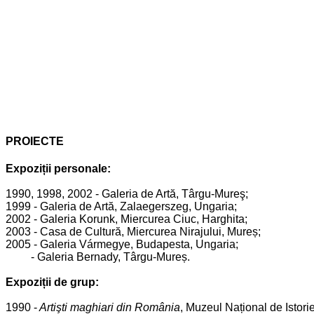
PROIECTE
Expoziții personale:
1990, 1998, 2002 - Galeria de Artă, Târgu-Mureş;
1999 - Galeria de Artă, Zalaegerszeg, Ungaria;
2002 - Galeria Korunk, Miercurea Ciuc, Harghita;
2003 - Casa de Cultură, Miercurea Nirajului, Mureș;
2005 - Galeria Vármegye, Budapesta, Ungaria;
- Galeria Bernady, Târgu-Mureș.
Expoziții de grup:
1990 -
Artişti maghiari din România
, Muzeul Național de Istor