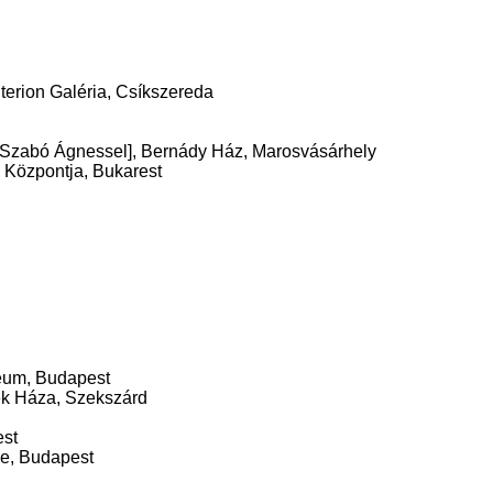
riterion Galéria, Csíkszereda
ky Szabó Ágnessel], Bernády Ház, Marosvásárhely
 Központja, Bukarest
eum, Budapest
k Háza, Szekszárd
st
e, Budapest