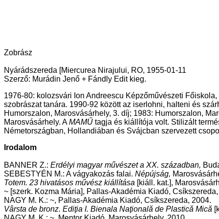
Zobrász
Nyárádszereda [Miercurea Nirajului, RO, 1955-01-11
Szerző: Murádin Jenő + Fándly Edit kieg.
1976-80: kolozsvári Ion Andreescu Képzőművészeti Főiskola,
szobrászat tanára. 1990-92 között az iserlohni, halteni és szá
Humorszalon, Marosvásárhely, 3. díj; 1983: Humorszalon, Maros
Marosvásárhely. A
MAMŰ
tagja és kiállítója volt. Stilizált 
Németországban, Hollandiában és Svájcban szervezett csoportk
Irodalom
BANNER Z.:
Erdélyi magyar művészet a XX. században,
Buda
SEBESTYÉN M.: A vágyakozás falai.
Népújság,
Marosvásárhel
Totem. 23 hivatásos művész kiállítása
[kiáll. kat.], Marosvásár
~ [szerk. Kozma Mária], Pallas-Akadémia Kiadó, Csíkszereda,
NAGY M. K.: ­~, Pallas-Akadémia Kiadó, Csíkszereda, 2004.
Vârsta de bronz. Ediţia I. Bienala Naţională de Plastică Mică
[k
NAGY M. K.: ~, Mentor Kiadó, Marosvásárhely, 2010.