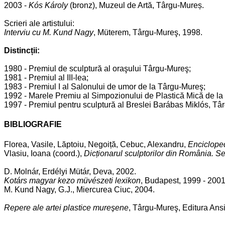
2003 -
Kós Károly
(bronz), Muzeul de Artă, Târgu-Mureș.
Scrieri ale artistului:
Interviu cu M. Kund Nagy
, Müterem, Târgu-Mureş, 1998.
Distincții:
1980 - Premiul de sculptură al oraşului Târgu-Mureş;
1981 - Premiul al III-lea;
1983 - Premiul I al Salonului de umor de la Târgu-Mureş;
1992 - Marele Premiu al Simpozionului de Plastică Mică de la
1997 - Premiul pentru sculptură al Breslei Barábas Miklós, Tâ
BIBLIOGRAFIE
Florea, Vasile, Lăptoiu, Negoiță, Cebuc, Alexandru,
Encicloped
Vlasiu, Ioana (coord.),
Dicționarul sculptorilor din România. 
D. Molnár, Erdélyi Mütár, Deva, 2002.
Kotárs magyar kezo müvészeti lexikon
, Budapest, 1999 - 2001
M. Kund Nagy, G.J., Miercurea Ciuc, 2004.
Repere ale artei plastice mureşene
, Târgu-Mureş, Editura Ans