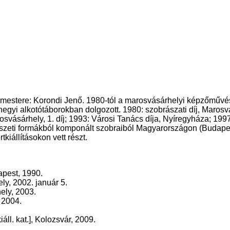
 mestere: Korondi Jenő. 1980-tól a marosvásárhelyi képzőművé
rhegyi alkotótáborokban dolgozott. 1980: szobrászati díj, Maros
vásárhely, 1. díj; 1993: Városi Tanács díja, Nyíregyháza; 1997
természeti formákból komponált szobraiból Magyarországon (Budap
iállításokon vett részt.
pest, 1990.
y, 2002. január 5.
hely, 2003.
 2004.
iáll. kat.], Kolozsvár, 2009.