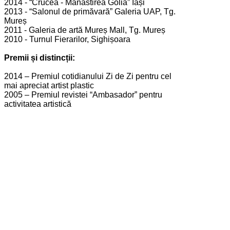
2014 - “Crucea - Mănăstirea Golia” Iași
2013 - “Salonul de primăvară” Galeria UAP, Tg.
Mureș
2011 - Galeria de artă Mureș Mall, Tg. Mureș
2010 - Turnul Fierarilor, Sighișoara
Premii și distincții:
2014 – Premiul cotidianului Zi de Zi pentru cel
mai apreciat artist plastic
2005 – Premiul revistei “Ambasador” pentru
activitatea artistică