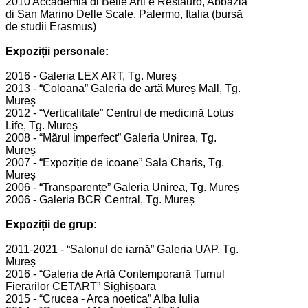
2010 Accademia di Belle Arti e Restauro, Abbazia
di San Marino Delle Scale, Palermo, Italia (bursă
de studii Erasmus)
Expoziții personale:
2016 - Galeria LEX ART, Tg. Mureș
2013 - “Coloana” Galeria de artă Mureș Mall, Tg.
Mureș
2012 - “Verticalitate” Centrul de medicină Lotus
Life, Tg. Mureș
2008 - “Mărul imperfect” Galeria Unirea, Tg.
Mureș
2007 - “Expoziție de icoane” Sala Charis, Tg.
Mureș
2006 - “Transparențe” Galeria Unirea, Tg. Mureș
2006 - Galeria BCR Central, Tg. Mureș
Expoziții de grup:
2011-2021 - “Salonul de iarnă” Galeria UAP, Tg.
Mureș
2016 - “Galeria de Artă Contemporană Turnul
Fierarilor CETART” Sighișoara
2015 - “Crucea - Arca noetica” Alba Iulia