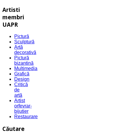
Artisti
membri
UAPR
Pictură
Sculptură
Artă
decorativă
Pictură
bizantină
Multimedia
Grafică
Design
Critică
de
artă
Artist
orfevrar-
bijutier
Restaurare
Căutare