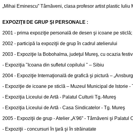
„Mihai Eminescu” Târnăveni, clasa profesor artist plastic Iuliu
EXPOZIŢII DE GRUP ŞI PERSONALE :
2001 - prima expoziţie personală de desen şi icoane pe sticlă; 
2002 - participă la expoziţii de grup în cadrul atelierului
2003 - Expoziţie la Bobohalma, judeţul Mureş, cu ocazia festiva
- Expoziţia "Icoana din sufletul copilului " – Sibiu
2004 - Expoziţie Internaţională de grafică şi pictură – „Ansbur
- Expoziţie de icoane pe sticlă – Muzeul Municipal de Istorie -
- Expoziţia Liceului de Artă - Palatul Culturii Tg.-Mureş
- Expoziţia Liceului de Artă - Casa Sindicatelor - Tg. Mureş
2005 - Expoziţii de grup - Atelier „A'96” - Târnăveni şi Palatul 
- Expoziţii - concursuri în ţară şi în străinatate