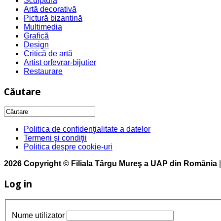
Sculptură
Artă decorativă
Pictură bizantină
Multimedia
Grafică
Design
Critică de artă
Artist orfevrar-bijutier
Restaurare
Căutare
Politica de confidenţialitate a datelor
Termeni şi condiţii
Politica despre cookie-uri
2026 Copyright © Filiala Târgu Mureş a UAP din România
Log in
Nume utilizator