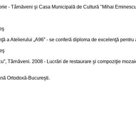
torie - Târnăveni şi Casa Municipală de Cultură "Mihai Eminescu
reş
nţă a Atelierului „A96” - se conferă diploma de excelenţă pentru ac
reş
u”, Târnăveni. 2008 - Lucrări de restaurare şi compoziţie mozai
ână Ortodoxă-Bucureşti.