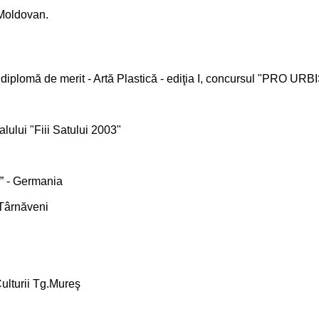
 Moldovan.
diplomă de merit - Artă Plastică - ediţia I, concursul "PRO URBI
lului "Fiii Satului 2003"
g” - Germania
 Târnăveni
Culturii Tg.Mureş