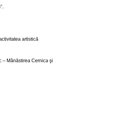
".
tivitatea artistică
c – Mânăstirea Cernica şi