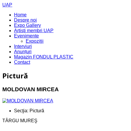
UAP
Home
Despre noi
Expo Gallery
Artisti membri UAP
Evenimente
Expoziţii
Interviuri
Anunțuri
Magazin FONDUL PLASTIC
Contact
Pictură
MOLDOVAN ​MIRCEA
Secţia:
Pictură
TÂRGU MUREŞ