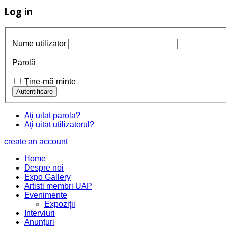
Log in
Nume utilizator
Parolă
Ţine-mă minte
Aţi uitat parola?
Aţi uitat utilizatorul?
create an account
Home
Despre noi
Expo Gallery
Artisti membri UAP
Evenimente
Expoziţii
Interviuri
Anunțuri