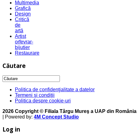
Multimedia
Grafică
Design
Critică
de
artă
Artist
orfevrar-
bijutier
Restaurare
Căutare
Politica de confidenţialitate a datelor
Termeni şi condiţii
Politica despre cookie-uri
2026 Copyright © Filiala Târgu Mureş a UAP din România
| Powered by:
4M Concept Studio
Log in