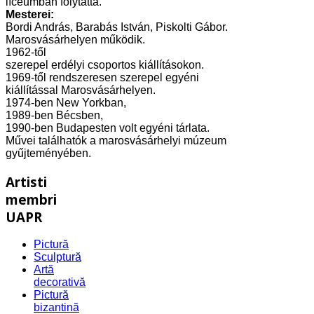
líceumban folytatta.
Mesterei:
Bordi András, Barabás István, Piskolti Gábor.
Marosvásárhelyen működik.
1962-től
szerepel erdélyi csoportos kiállításokon.
1969-től rendszeresen szerepel egyéni
kiállítással Marosvásárhelyen.
1974-ben New Yorkban,
1989-ben Bécsben,
1990-ben Budapesten volt egyéni tárlata.
Művei találhatók a marosvásárhelyi múzeum
gyűjteményében.
Artisti
membri
UAPR
Pictură
Sculptură
Artă
decorativă
Pictură
bizantină