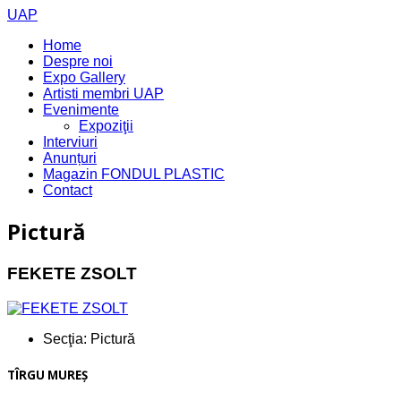
UAP
Home
Despre noi
Expo Gallery
Artisti membri UAP
Evenimente
Expoziţii
Interviuri
Anunțuri
Magazin FONDUL PLASTIC
Contact
Pictură
FEKETE ZSOLT
Secţia:
Pictură
TÎRGU MUREŞ