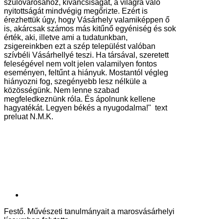
szülővárosához, kíváncsiságát, a világra való
nyitottságát mindvégig megőrizte. Ezért is
érezhettük úgy, hogy Vásárhely valamiképpen ő
is, akárcsak számos más kitűnő egyéniség és sok
érték, aki, illetve ami a tudatunkban,
zsigereinkben ezt a szép települést valóban
szívbéli Vásárhellyé teszi. Ha társával, szeretett
feleségével nem volt jelen valamilyen fontos
eseményen, feltűnt a hiányuk. Mostantól végleg
hiányozni fog, szegényebb lesz nélküle a
közösségünk. Nem lenne szabad
megfeledkeznünk róla. És ápolnunk kellene
hagyatékát. Legyen békés a nyugodalma!" text
preluat N.M.K.
Festő. Művészeti tanulmányait a marosvásárhelyi