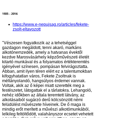
1935 - 2016
https://www.e-nepujsag.ro/articles/fekete-
zsolt-eltavozott
"Vészesen fogyatkozik az a tehetséggel
gazdagon megáldott, tenni akaró, markáns
alkotónemzedék, amely a hatvanas évektől
kezdve Marosvásárhely képzőművészeti életét
kitartó munkával és a folyamatos értékteremtés
igényével színesen, pompásan felvirágoztatta.
Abban, amit ilyen téren elért ez a talentumokban
kifogyhatatlan város, Fekete Zsoltnak is
méltányolandó, hangsúlyos érdemei vannak.
Voltak, akik az ő képei miatt szerették meg a
festészetet, látogattak el a tárlatokra. Lehangoló,
nehéz időkben az általa teremtett látvány, az
alkotásaiból sugárzó derű kölcsönzött némi
felüdülést művészete híveinek. De ő maga is
mindig erőt merített a művészi alkotómunkából,
lelkileg feltöltődött, valahányszor ecsetet vehetett