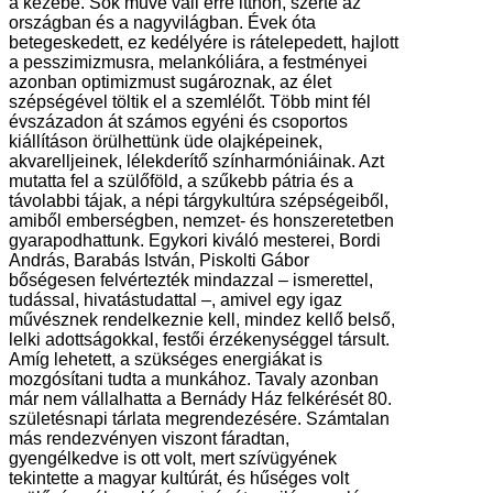
a kezébe. Sok műve vall erre itthon, szerte az
országban és a nagyvilágban. Évek óta
betegeskedett, ez kedélyére is rátelepedett, hajlott
a pesszimizmusra, melankóliára, a festményei
azonban optimizmust sugároznak, az élet
szépségével töltik el a szemlélőt. Több mint fél
évszázadon át számos egyéni és csoportos
kiállításon örülhettünk üde olajképeinek,
akvarelljeinek, lélekderítő színharmóniáinak. Azt
mutatta fel a szülőföld, a szűkebb pátria és a
távolabbi tájak, a népi tárgykultúra szépségeiből,
amiből emberségben, nemzet- és honszeretetben
gyarapodhattunk. Egykori kiváló mesterei, Bordi
András, Barabás István, Piskolti Gábor
bőségesen felvértezték mindazzal – ismerettel,
tudással, hivatástudattal –, amivel egy igaz
művésznek rendelkeznie kell, mindez kellő belső,
lelki adottságokkal, festői érzékenységgel társult.
Amíg lehetett, a szükséges energiákat is
mozgósítani tudta a munkához. Tavaly azonban
már nem vállalhatta a Bernády Ház felkérését 80.
születésnapi tárlata megrendezésére. Számtalan
más rendezvényen viszont fáradtan,
gyengélkedve is ott volt, mert szívügyének
tekintette a magyar kultúrát, és hűséges volt