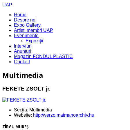
UAP
Home
Despre noi
Expo Gallery
Artisti membri UAP
Evenimente
Expoziţii
Interviuri
Anunțuri
Magazin FONDUL PLASTIC
Contact
Multimedia
FEKETE ZSOLT jr.
Secţia:
Multimedia
Website:
http://verzo.maimanoarchiv.hu
TÎRGU MUREŞ