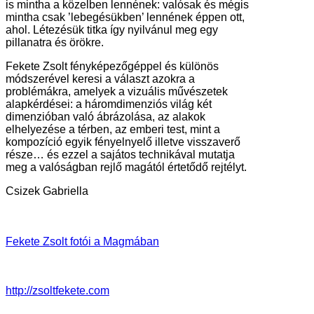
is mintha a közelben lennének: valósak és mégis
mintha csak ’lebegésükben’ lennének éppen ott,
ahol. Létezésük titka így nyilvánul meg egy
pillanatra és örökre.
Fekete Zsolt fényképezőgéppel és különös
módszerével keresi a választ azokra a
problémákra, amelyek a vizuális művészetek
alapkérdései: a háromdimenziós világ két
dimenzióban való ábrázolása, az alakok
elhelyezése a térben, az emberi test, mint a
kompozíció egyik fényelnyelő illetve visszaverő
része… és ezzel a sajátos technikával mutatja
meg a valóságban rejlő magától értetődő rejtélyt.
Csizek Gabriella
Fekete Zsolt fotói a Magmában
http://zsoltfekete.com