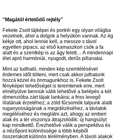
“Magától értetődő rejtély”
Fekete Zsolt tájképei és portréi egy olyan világba
vezetnek, ahol a dolgok a helyükön vannak. Az ég
kékje ott, ahol lennie kell, a messze s távol
egyetlen pipacs, az első kamaszkori csók a fa
alatt és a szentkép is az ágy felett… A mindennapi
élet apró harmóniái, nyugodt, derűs pillanatai.
Mint az tudható, minden kép szemlélésével
érdemes időt tölteni, mert csak akkor juthatunk
hozzá közel és önmagunkhoz is. Fekete Zsolt
fényképei lehetőséget is teremtenek erre, mert
elmélyülve bennük válik lehetővé a belépés a két
dimenzióba zárt tájak lankáira; a friss levegő
illatának érzetéhez; a zöld fűcsomók talpunk alatti
ruganyosságának a megidézéséhez, a távlatok
megéléséhez és meglátni azt, ahogy az emberi
alak és a tér viszonya átrajzolódik: új hangsúlyt
kap mindkettő. Érezhetővé válik a perspektíva és
a nézőpont különössége a több képből
összerakott különös térélményben. A távoli alakok