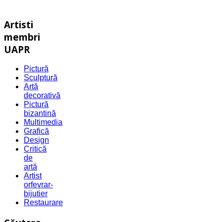
Artisti
membri
UAPR
Pictură
Sculptură
Artă
decorativă
Pictură
bizantină
Multimedia
Grafică
Design
Critică
de
artă
Artist
orfevrar-
bijutier
Restaurare