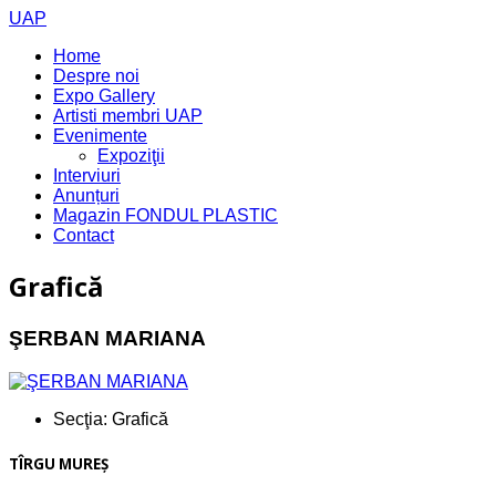
UAP
Home
Despre noi
Expo Gallery
Artisti membri UAP
Evenimente
Expoziţii
Interviuri
Anunțuri
Magazin FONDUL PLASTIC
Contact
Grafică
ŞERBAN MARIANA
Secţia:
Grafică
TÎRGU MUREŞ