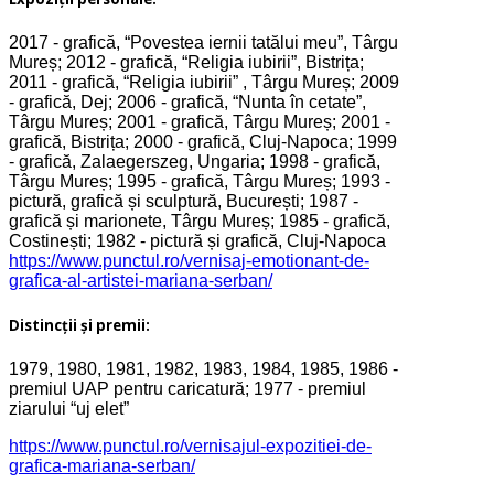
2017 - grafică, “Povestea iernii tatălui meu”, Târgu
Mureș; 2012 - grafică, “Religia iubirii”, Bistrița;
2011 - grafică, “Religia iubirii” , Târgu Mureș; 2009
- grafică, Dej; 2006 - grafică, “Nunta în cetate”,
Târgu Mureș; 2001 - grafică, Târgu Mureș; 2001 -
grafică, Bistrița; 2000 - grafică, Cluj-Napoca; 1999
- grafică, Zalaegerszeg, Ungaria; 1998 - grafică,
Târgu Mureș; 1995 - grafică, Târgu Mureș; 1993 -
pictură, grafică și sculptură, București; 1987 -
grafică și marionete, Târgu Mureș; 1985 - grafică,
Costinești; 1982 - pictură și grafică, Cluj-Napoca
https://www.punctul.ro/vernisaj-emotionant-de-
grafica-al-artistei-mariana-serban/
Distincții și premii:
1979, 1980, 1981, 1982, 1983, 1984, 1985, 1986 -
premiul UAP pentru caricatură; 1977 - premiul
ziarului “uj elet”
https://www.punctul.ro/vernisajul-expozitiei-de-
grafica-mariana-serban/