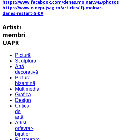
https://www.facebook.com/denes.molnar.942/photos
https://www.e-nepujsag.ro/articles/ifj-molnar-
denes-restart-5-0#
Artisti
membri
UAPR
Pictură
Sculptură
Artă
decorativă
Pictură
bizantină
Multimedia
Grafică
Design
Critică
de
artă
Artist
orfevrar-
bijutier
Restaurare