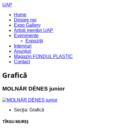
UAP
Home
Despre noi
Expo Gallery
Artisti membri UAP
Evenimente
Expoziţii
Interviuri
Anunțuri
Magazin FONDUL PLASTIC
Contact
Grafică
MOLNÁR DÉNES junior
Secţia:
Grafică
TÎRGU MUREŞ