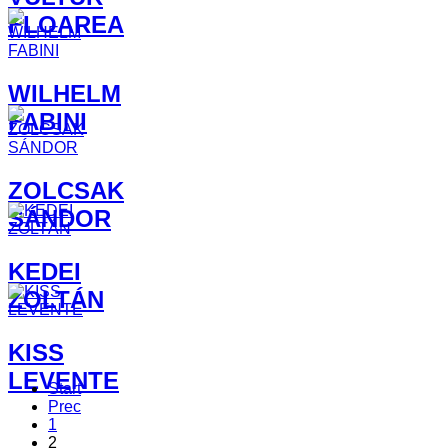
FLOAREA
WILHELM
FABINI
ZOLCSAK
SÁNDOR
​KEDEI
ZOLTÁN
​KISS
LEVENTE
Start
Prec
1
2