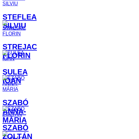
STEFLEA
SILVIU
STREJAC
FLORIN
ŞULEA
IOAN
SZABÓ
ANNA-
MÁRIA
SZABÓ
ZOLTÁN