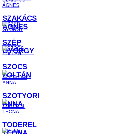
SZAKÁCS
ÁGNES
SZÉP
GYORGY
SZOCS
ZOLTÁN
SZOTYORI
ANNA
TODEREL
TEONA