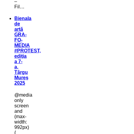
–
Fil…
Bienala
de
artă
GRA-
FO-
MEDIA
#PROTEST,
ediţia
a 7-
a,
Târgu
Mureş
2025
@media
only
screen
and
(max-
width:
992px)
{