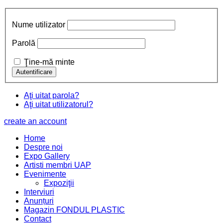
Nume utilizator
Parolă
Ţine-mă minte
Aţi uitat parola?
Aţi uitat utilizatorul?
create an account
Home
Despre noi
Expo Gallery
Artisti membri UAP
Evenimente
Expoziţii
Interviuri
Anunțuri
Magazin FONDUL PLASTIC
Contact