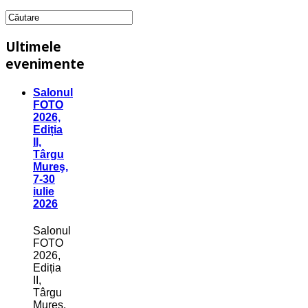
Ultimele
evenimente
Salonul
FOTO
2026,
Ediția
II,
Târgu
Mureş,
7-30
iulie
2026
Salonul
FOTO
2026,
Ediția
II,
Târgu
Mureş,