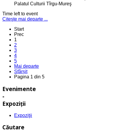
Palatul Culturii Tîrgu-Mureş
Time left to event
Citeşte mai departe ...
Start
Prec
1
2
3
4
5
Mai departe
Sfârșit
Pagina 1 din 5
Evenimente
-
Expoziţii
Expoziţii
Căutare