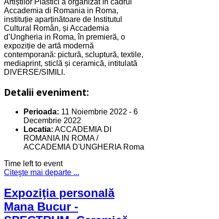
Artiștilor Plastici a organizat în cadrul
Accademia di Romania in Roma,
instituție aparținătoare de Institutul
Cultural Român, și Accademia
d’Ungheria in Roma, în premieră, o
expoziție de artă modernă
contemporană: pictură, scluptură, textile,
mediaprint, sticlă și ceramică, intitulată
DIVERSE/SIMILI.
Detalii eveniment:
Perioada:
11 Noiembrie 2022
-
6
Decembrie 2022
Locatia:
ACCADEMIA DI
ROMANIA IN ROMA /
ACCADEMIA D'UNGHERIA Roma
Time left to event
Citeşte mai departe ...
Expoziţia personală
Mana Bucur -