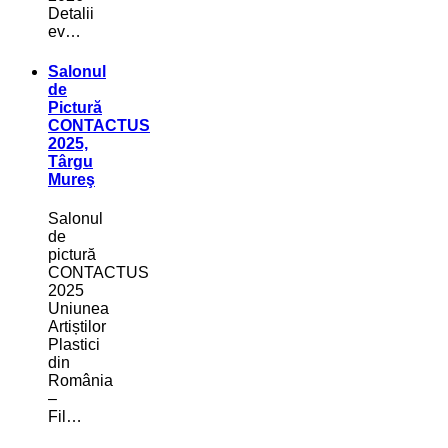
Detalii
ev…
Salonul
de
Pictură
CONTACTUS
2025,
Târgu
Mureş
Salonul
de
pictură
CONTACTUS
2025
Uniunea
Artiștilor
Plastici
din
România
–
Fil…