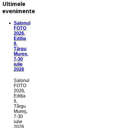
Ultimele
evenimente
Salonul
FOTO
2026,
Ediția
II,
Târgu
Mureş,
7-30
iulie
2026
Salonul
FOTO
2026,
Ediția
II,
Târgu
Mureş,
7-30
iulie
2026