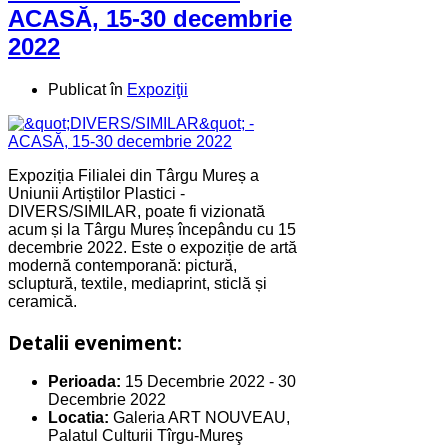
ACASĂ, 15-30 decembrie
2022
Publicat în
Expoziţii
Expoziția Filialei din Târgu Mureș a
Uniunii Artiștilor Plastici -
DIVERS/SIMILAR, poate fi vizionată
acum și la Târgu Mureș începându cu 15
decembrie 2022. Este o expoziție de artă
modernă contemporană: pictură,
scluptură, textile, mediaprint, sticlă și
ceramică.
Detalii eveniment:
Perioada:
15 Decembrie 2022
-
30
Decembrie 2022
Locatia:
Galeria ART NOUVEAU,
Palatul Culturii Tîrgu-Mureş