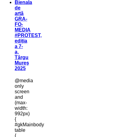
Bienala
de
artă
GRA-
FO-
MEDIA
#PROTEST,
ediţia
a 7-
a,
Târgu
Mureş
2025
@media
only
screen
and
(max-
width:
992px)
{
#gkMainbody
table
{