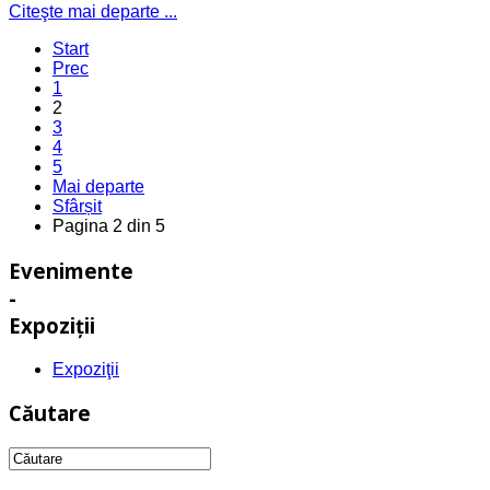
Citeşte mai departe ...
Start
Prec
1
2
3
4
5
Mai departe
Sfârșit
Pagina 2 din 5
Evenimente
-
Expoziţii
Expoziţii
Căutare