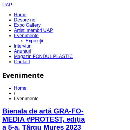
UAP
Home
Despre noi
Expo Gallery
Artisti membri UAP
Evenimente
Expoziţii
Interviuri
Anunțuri
Magazin FONDUL PLASTIC
Contact
Evenimente
Home
/
Evenimente
Bienala de artă GRA-FO-
MEDIA #PROTEST, ediţia
a 5-a, Târgu Mureş 2023